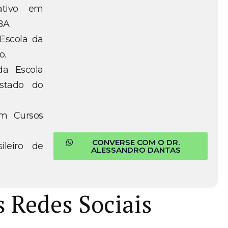
ativo em
BA
 Escola da
o.
da Escola
Estado do
em Cursos
CONVERSE COM O DR.
ileiro de
ALESSANDRO DANTAS
s Redes Sociais