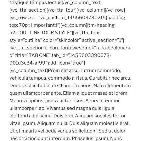
tristique tempus lectus[/vc_column_text]
[/vc_tta_section][/vc_tta_tour][/vc_column][/vc_row]
[vc_row css=”.vc_custom_1455603730215{padding-
top: 70px !important;}”][vc_column][tm-heading
h2=”OUTLINE TOUR STYLE”][vc_tta_tour
style=”outline” color=”skincolor” active_section=”1″]
[vc_tta_section i_icon_fontawesome=”fa fa-bookmark-
o” title=”TAB ONE” tab_id=”1455603390678-
901d3c34-af99″ add_icon=”true”]
[vc_column_text]Proin elit arcu, rutrum commodo,
vehicula tempus, commodo a, risus. Curabitur nec arcu.
Donec sollicitudin mi sit amet mauris. Nam elementum
quam ullamcorper ante. Etiam aliquet massa et lorem.
Mauris dapibus lacus auctor risus. Aenean tempor
ullamcorper leo. Vivamus sed magna quis ligula
eleifend adipiscing. Duis orci. Aliquam sodales tortor
vitae ipsum. Aliquam nulla. Duis aliquam molestie erat.
Ut et mauris vel pede varius sollicitudin. Sed ut dolor
nec orci tincidunt interdum. Phasellus ipsum. Nunc