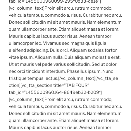
tab_id=”1455600960099-295f0d33-de1e”]
[vc_column_text]Proin elit arcu, rutrum commodo,
vehicula tempus, commodo a, risus. Curabitur nec arcu.
Donec sollicitudin mi sit amet mauris. Nam elementum
quam ullamcorper ante. Etiam aliquet massa et lorem.
Mauris dapibus lacus auctor risus. Aenean tempor
ullamcorper leo. Vivamus sed magna quis ligula
eleifend adipiscing. Duis orci. Aliquam sodales tortor
vitae ipsum. Aliquam nulla. Duis aliquam molestie erat.
Ut et mauris vel pede varius sollicitudin. Sed ut dolor
nec orci tincidunt interdum. Phasellus ipsum. Nunc
tristique tempus lectus.[/vc_column_text][/vc_tta_se
ction][vc_tta_section title=”TAB FOUR”
tab_id=”1455600960164-8649eb32-b209″]
[vc_column_text]Proin elit arcu, rutrum commodo,
vehicula tempus, commodo a, risus. Curabitur nec arcu.
Donec sollicitudin mi sit amet mauris. Nam elementum
quam ullamcorper ante. Etiam aliquet massa et lorem.
Mauris dapibus lacus auctor risus. Aenean tempor