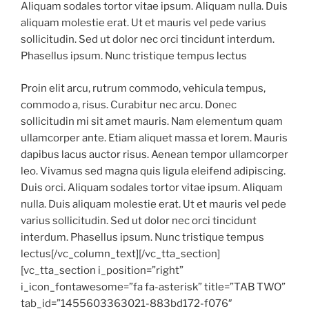
Aliquam sodales tortor vitae ipsum. Aliquam nulla. Duis
aliquam molestie erat. Ut et mauris vel pede varius
sollicitudin. Sed ut dolor nec orci tincidunt interdum.
Phasellus ipsum. Nunc tristique tempus lectus
Proin elit arcu, rutrum commodo, vehicula tempus,
commodo a, risus. Curabitur nec arcu. Donec
sollicitudin mi sit amet mauris. Nam elementum quam
ullamcorper ante. Etiam aliquet massa et lorem. Mauris
dapibus lacus auctor risus. Aenean tempor ullamcorper
leo. Vivamus sed magna quis ligula eleifend adipiscing.
Duis orci. Aliquam sodales tortor vitae ipsum. Aliquam
nulla. Duis aliquam molestie erat. Ut et mauris vel pede
varius sollicitudin. Sed ut dolor nec orci tincidunt
interdum. Phasellus ipsum. Nunc tristique tempus
lectus[/vc_column_text][/vc_tta_section]
[vc_tta_section i_position=”right”
i_icon_fontawesome=”fa fa-asterisk” title=”TAB TWO”
tab_id=”1455603363021-883bd172-f076″