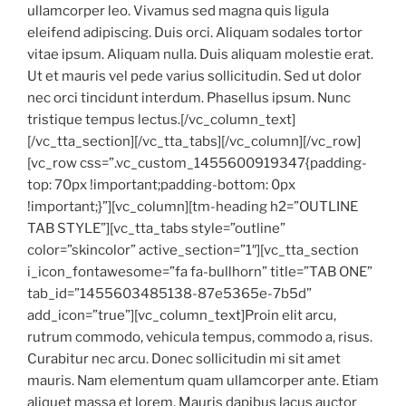
ullamcorper leo. Vivamus sed magna quis ligula
eleifend adipiscing. Duis orci. Aliquam sodales tortor
vitae ipsum. Aliquam nulla. Duis aliquam molestie erat.
Ut et mauris vel pede varius sollicitudin. Sed ut dolor
nec orci tincidunt interdum. Phasellus ipsum. Nunc
tristique tempus lectus.[/vc_column_text]
[/vc_tta_section][/vc_tta_tabs][/vc_column][/vc_row]
[vc_row css=”.vc_custom_1455600919347{padding-
top: 70px !important;padding-bottom: 0px
!important;}”][vc_column][tm-heading h2=”OUTLINE
TAB STYLE”][vc_tta_tabs style=”outline”
color=”skincolor” active_section=”1″][vc_tta_section
i_icon_fontawesome=”fa fa-bullhorn” title=”TAB ONE”
tab_id=”1455603485138-87e5365e-7b5d”
add_icon=”true”][vc_column_text]Proin elit arcu,
rutrum commodo, vehicula tempus, commodo a, risus.
Curabitur nec arcu. Donec sollicitudin mi sit amet
mauris. Nam elementum quam ullamcorper ante. Etiam
aliquet massa et lorem. Mauris dapibus lacus auctor