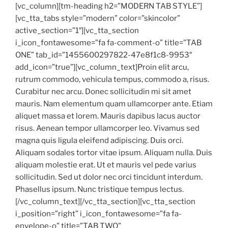
[vc_column][tm-heading h2=”MODERN TAB STYLE”]
[vc_tta_tabs style=”modern” color=”skincolor”
active_section=”1″][vc_tta_section
i_icon_fontawesome=”fa fa-comment-o” title=”TAB
ONE” tab_id=”1455600297822-47e8f1c8-9953″
add_icon=”true”][vc_column_text]Proin elit arcu,
rutrum commodo, vehicula tempus, commodo a, risus.
Curabitur nec arcu. Donec sollicitudin mi sit amet
mauris. Nam elementum quam ullamcorper ante. Etiam
aliquet massa et lorem. Mauris dapibus lacus auctor
risus. Aenean tempor ullamcorper leo. Vivamus sed
magna quis ligula eleifend adipiscing. Duis orci.
Aliquam sodales tortor vitae ipsum. Aliquam nulla. Duis
aliquam molestie erat. Ut et mauris vel pede varius
sollicitudin. Sed ut dolor nec orci tincidunt interdum.
Phasellus ipsum. Nunc tristique tempus lectus.
[/vc_column_text][/vc_tta_section][vc_tta_section
i_position=”right” i_icon_fontawesome=”fa fa-
envelope-o” title=”TAB TWO”