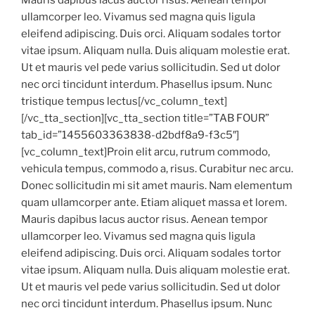
ullamcorper leo. Vivamus sed magna quis ligula
eleifend adipiscing. Duis orci. Aliquam sodales tortor
vitae ipsum. Aliquam nulla. Duis aliquam molestie erat.
Ut et mauris vel pede varius sollicitudin. Sed ut dolor
nec orci tincidunt interdum. Phasellus ipsum. Nunc
tristique tempus lectus[/vc_column_text]
[/vc_tta_section][vc_tta_section title=”TAB FOUR”
tab_id=”1455603363838-d2bdf8a9-f3c5″]
[vc_column_text]Proin elit arcu, rutrum commodo,
vehicula tempus, commodo a, risus. Curabitur nec arcu.
Donec sollicitudin mi sit amet mauris. Nam elementum
quam ullamcorper ante. Etiam aliquet massa et lorem.
Mauris dapibus lacus auctor risus. Aenean tempor
ullamcorper leo. Vivamus sed magna quis ligula
eleifend adipiscing. Duis orci. Aliquam sodales tortor
vitae ipsum. Aliquam nulla. Duis aliquam molestie erat.
Ut et mauris vel pede varius sollicitudin. Sed ut dolor
nec orci tincidunt interdum. Phasellus ipsum. Nunc