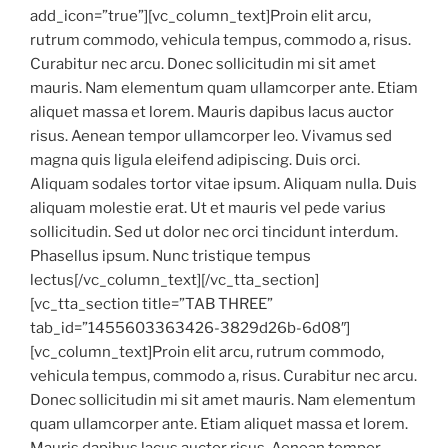
add_icon=”true”][vc_column_text]Proin elit arcu,
rutrum commodo, vehicula tempus, commodo a, risus.
Curabitur nec arcu. Donec sollicitudin mi sit amet
mauris. Nam elementum quam ullamcorper ante. Etiam
aliquet massa et lorem. Mauris dapibus lacus auctor
risus. Aenean tempor ullamcorper leo. Vivamus sed
magna quis ligula eleifend adipiscing. Duis orci.
Aliquam sodales tortor vitae ipsum. Aliquam nulla. Duis
aliquam molestie erat. Ut et mauris vel pede varius
sollicitudin. Sed ut dolor nec orci tincidunt interdum.
Phasellus ipsum. Nunc tristique tempus
lectus[/vc_column_text][/vc_tta_section]
[vc_tta_section title=”TAB THREE”
tab_id=”1455603363426-3829d26b-6d08″]
[vc_column_text]Proin elit arcu, rutrum commodo,
vehicula tempus, commodo a, risus. Curabitur nec arcu.
Donec sollicitudin mi sit amet mauris. Nam elementum
quam ullamcorper ante. Etiam aliquet massa et lorem.
Mauris dapibus lacus auctor risus. Aenean tempor