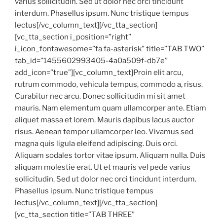
varius sollicitudin. Sed ut dolor nec orci tincidunt
interdum. Phasellus ipsum. Nunc tristique tempus
lectus[/vc_column_text][/vc_tta_section]
[vc_tta_section i_position=”right”
i_icon_fontawesome=”fa fa-asterisk” title=”TAB TWO”
tab_id=”1455602993405-4a0a509f-db7e”
add_icon=”true”][vc_column_text]Proin elit arcu,
rutrum commodo, vehicula tempus, commodo a, risus.
Curabitur nec arcu. Donec sollicitudin mi sit amet
mauris. Nam elementum quam ullamcorper ante. Etiam
aliquet massa et lorem. Mauris dapibus lacus auctor
risus. Aenean tempor ullamcorper leo. Vivamus sed
magna quis ligula eleifend adipiscing. Duis orci.
Aliquam sodales tortor vitae ipsum. Aliquam nulla. Duis
aliquam molestie erat. Ut et mauris vel pede varius
sollicitudin. Sed ut dolor nec orci tincidunt interdum.
Phasellus ipsum. Nunc tristique tempus
lectus[/vc_column_text][/vc_tta_section]
[vc_tta_section title=”TAB THREE”