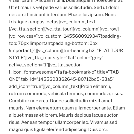
vitae ipsum. Aliquam nulla. Duis aliquam molestie erat.
Ut et mauris vel pede varius sollicitudin. Sed ut dolor
nec orci tincidunt interdum. Phasellus ipsum. Nunc
tristique tempus lectus[/vc_column_text]
[/vc_tta_section][/vc_tta_tour][/vc_column][/vc_row]
[vc_row css=”.vc_custom_1455600919347{padding-
top: 70px !important;padding-bottom: 0px
!important;}”][vc_column][tm-heading h2=”FLAT TOUR
STYLE”][vc_tta_tour style=”flat” color=”grey”
active_section=”1″][vc_tta_section
i_icon_fontawesome=”fa fa-bookmark-o” title=”TAB
ONE” tab_id=”1455603362645-80712bd5-53a5″
add_icon=”true”][vc_column_text]Proin elit arcu,
rutrum commodo, vehicula tempus, commodo a, risus.
Curabitur nec arcu. Donec sollicitudin mi sit amet
mauris. Nam elementum quam ullamcorper ante. Etiam
aliquet massa et lorem. Mauris dapibus lacus auctor
risus. Aenean tempor ullamcorper leo. Vivamus sed
magna quis ligula eleifend adipiscing. Duis orci.