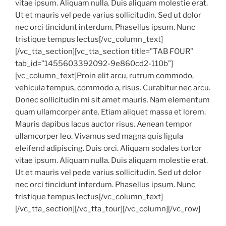
vitae ipsum. Aliquam nulla. Duis aliquam molestie erat.
Ut et mauris vel pede varius sollicitudin. Sed ut dolor
nec orci tincidunt interdum. Phasellus ipsum. Nunc
tristique tempus lectus[/vc_column_text]
[/vc_tta_section][vc_tta_section title=”TAB FOUR”
tab_id=”1455603392092-9e860cd2-110b”]
[vc_column_text]Proin elit arcu, rutrum commodo,
vehicula tempus, commodo a, risus. Curabitur nec arcu.
Donec sollicitudin mi sit amet mauris. Nam elementum
quam ullamcorper ante. Etiam aliquet massa et lorem.
Mauris dapibus lacus auctor risus. Aenean tempor
ullamcorper leo. Vivamus sed magna quis ligula
eleifend adipiscing. Duis orci. Aliquam sodales tortor
vitae ipsum. Aliquam nulla. Duis aliquam molestie erat.
Ut et mauris vel pede varius sollicitudin. Sed ut dolor
nec orci tincidunt interdum. Phasellus ipsum. Nunc
tristique tempus lectus[/vc_column_text]
[/vc_tta_section][/vc_tta_tour][/vc_column][/vc_row]