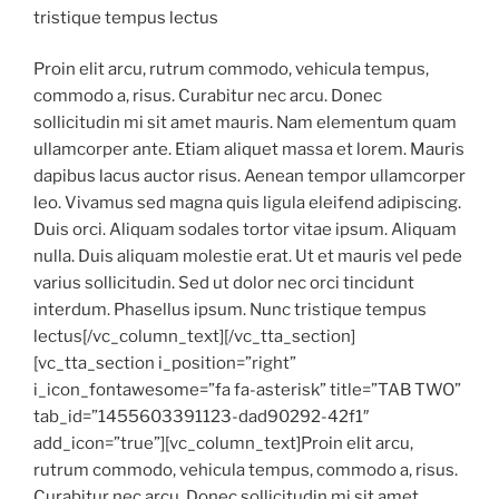
tristique tempus lectus
Proin elit arcu, rutrum commodo, vehicula tempus,
commodo a, risus. Curabitur nec arcu. Donec
sollicitudin mi sit amet mauris. Nam elementum quam
ullamcorper ante. Etiam aliquet massa et lorem. Mauris
dapibus lacus auctor risus. Aenean tempor ullamcorper
leo. Vivamus sed magna quis ligula eleifend adipiscing.
Duis orci. Aliquam sodales tortor vitae ipsum. Aliquam
nulla. Duis aliquam molestie erat. Ut et mauris vel pede
varius sollicitudin. Sed ut dolor nec orci tincidunt
interdum. Phasellus ipsum. Nunc tristique tempus
lectus[/vc_column_text][/vc_tta_section]
[vc_tta_section i_position=”right”
i_icon_fontawesome=”fa fa-asterisk” title=”TAB TWO”
tab_id=”1455603391123-dad90292-42f1″
add_icon=”true”][vc_column_text]Proin elit arcu,
rutrum commodo, vehicula tempus, commodo a, risus.
Curabitur nec arcu. Donec sollicitudin mi sit amet