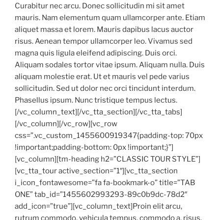
Curabitur nec arcu. Donec sollicitudin mi sit amet
mauris. Nam elementum quam ullamcorper ante. Etiam
aliquet massa et lorem. Mauris dapibus lacus auctor
risus. Aenean tempor ullamcorper leo. Vivamus sed
magna quis ligula eleifend adipiscing. Duis orci.
Aliquam sodales tortor vitae ipsum. Aliquam nulla. Duis
aliquam molestie erat. Ut et mauris vel pede varius
sollicitudin. Sed ut dolor nec orci tincidunt interdum.
Phasellus ipsum. Nunc tristique tempus lectus.
[/vc_column_text][/vc_tta_section][/vc_tta_tabs]
[/vc_column][/vc_row][vc_row
css=”.vc_custom_1455600919347{padding-top: 70px
!important;padding-bottom: 0px !important;}”]
[vc_column][tm-heading h2=”CLASSIC TOUR STYLE”]
[vc_tta_tour active_section=”1″][vc_tta_section
i_icon_fontawesome=”fa fa-bookmark-o” title=”TAB
ONE” tab_id=”1455602993293-89c0b9dc-78d2″
add_icon=”true”][vc_column_text]Proin elit arcu,
rutrum commodo, vehicula tempus, commodo a, risus.