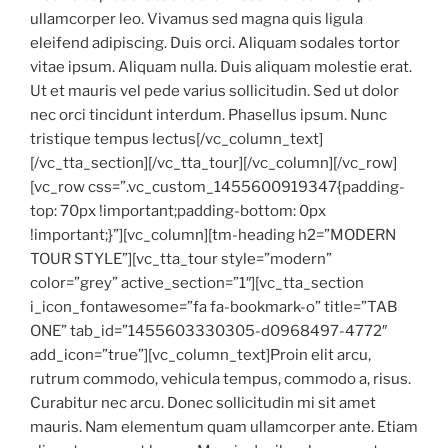
ullamcorper leo. Vivamus sed magna quis ligula
eleifend adipiscing. Duis orci. Aliquam sodales tortor
vitae ipsum. Aliquam nulla. Duis aliquam molestie erat.
Ut et mauris vel pede varius sollicitudin. Sed ut dolor
nec orci tincidunt interdum. Phasellus ipsum. Nunc
tristique tempus lectus[/vc_column_text]
[/vc_tta_section][/vc_tta_tour][/vc_column][/vc_row]
[vc_row css=”.vc_custom_1455600919347{padding-
top: 70px !important;padding-bottom: 0px
!important;}”][vc_column][tm-heading h2=”MODERN
TOUR STYLE”][vc_tta_tour style=”modern”
color=”grey” active_section=”1″][vc_tta_section
i_icon_fontawesome=”fa fa-bookmark-o” title=”TAB
ONE” tab_id=”1455603330305-d0968497-4772″
add_icon=”true”][vc_column_text]Proin elit arcu,
rutrum commodo, vehicula tempus, commodo a, risus.
Curabitur nec arcu. Donec sollicitudin mi sit amet
mauris. Nam elementum quam ullamcorper ante. Etiam