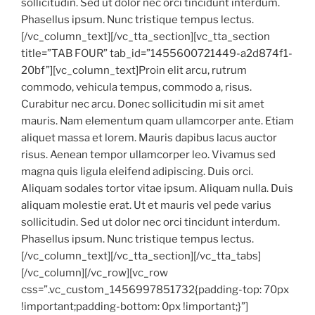
sollicitudin. Sed ut dolor nec orci tincidunt interdum.
Phasellus ipsum. Nunc tristique tempus lectus.
[/vc_column_text][/vc_tta_section][vc_tta_section
title=”TAB FOUR” tab_id=”1455600721449-a2d874f1-
20bf”][vc_column_text]Proin elit arcu, rutrum
commodo, vehicula tempus, commodo a, risus.
Curabitur nec arcu. Donec sollicitudin mi sit amet
mauris. Nam elementum quam ullamcorper ante. Etiam
aliquet massa et lorem. Mauris dapibus lacus auctor
risus. Aenean tempor ullamcorper leo. Vivamus sed
magna quis ligula eleifend adipiscing. Duis orci.
Aliquam sodales tortor vitae ipsum. Aliquam nulla. Duis
aliquam molestie erat. Ut et mauris vel pede varius
sollicitudin. Sed ut dolor nec orci tincidunt interdum.
Phasellus ipsum. Nunc tristique tempus lectus.
[/vc_column_text][/vc_tta_section][/vc_tta_tabs]
[/vc_column][/vc_row][vc_row
css=”.vc_custom_1456997851732{padding-top: 70px
!important;padding-bottom: 0px !important;}”]