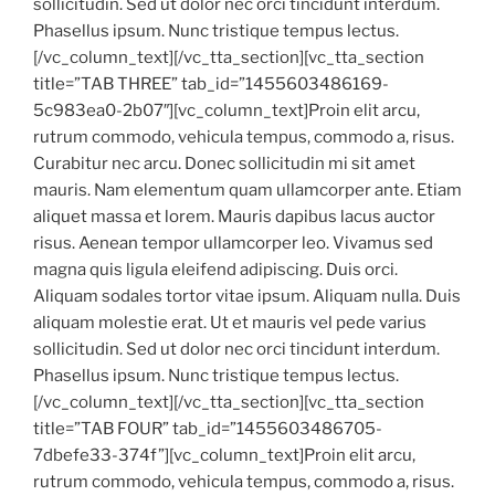
sollicitudin. Sed ut dolor nec orci tincidunt interdum.
Phasellus ipsum. Nunc tristique tempus lectus.
[/vc_column_text][/vc_tta_section][vc_tta_section
title=”TAB THREE” tab_id=”1455603486169-
5c983ea0-2b07″][vc_column_text]Proin elit arcu,
rutrum commodo, vehicula tempus, commodo a, risus.
Curabitur nec arcu. Donec sollicitudin mi sit amet
mauris. Nam elementum quam ullamcorper ante. Etiam
aliquet massa et lorem. Mauris dapibus lacus auctor
risus. Aenean tempor ullamcorper leo. Vivamus sed
magna quis ligula eleifend adipiscing. Duis orci.
Aliquam sodales tortor vitae ipsum. Aliquam nulla. Duis
aliquam molestie erat. Ut et mauris vel pede varius
sollicitudin. Sed ut dolor nec orci tincidunt interdum.
Phasellus ipsum. Nunc tristique tempus lectus.
[/vc_column_text][/vc_tta_section][vc_tta_section
title=”TAB FOUR” tab_id=”1455603486705-
7dbefe33-374f”][vc_column_text]Proin elit arcu,
rutrum commodo, vehicula tempus, commodo a, risus.