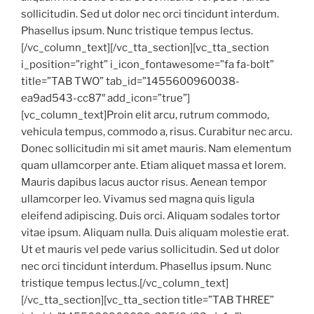
sollicitudin. Sed ut dolor nec orci tincidunt interdum.
Phasellus ipsum. Nunc tristique tempus lectus.
[/vc_column_text][/vc_tta_section][vc_tta_section
i_position=”right” i_icon_fontawesome=”fa fa-bolt”
title=”TAB TWO” tab_id=”1455600960038-
ea9ad543-cc87″ add_icon=”true”]
[vc_column_text]Proin elit arcu, rutrum commodo,
vehicula tempus, commodo a, risus. Curabitur nec arcu.
Donec sollicitudin mi sit amet mauris. Nam elementum
quam ullamcorper ante. Etiam aliquet massa et lorem.
Mauris dapibus lacus auctor risus. Aenean tempor
ullamcorper leo. Vivamus sed magna quis ligula
eleifend adipiscing. Duis orci. Aliquam sodales tortor
vitae ipsum. Aliquam nulla. Duis aliquam molestie erat.
Ut et mauris vel pede varius sollicitudin. Sed ut dolor
nec orci tincidunt interdum. Phasellus ipsum. Nunc
tristique tempus lectus.[/vc_column_text]
[/vc_tta_section][vc_tta_section title=”TAB THREE”