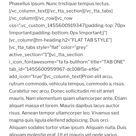
Phasellus ipsum. Nunc tristique tempus lectus.
[/vc_column_text][/vc_tta_section][/vc_tta_tabs]
[/vc_column][/vc_row][vc_row
css=”.vc_custom_1455600919347{padding-top: 70px
!important;padding-bottom: 0px !important;}”]
[vc_column][tm-heading h2=”FLAT TAB STYLE”]
[vc_tta_tabs style=”flat” color=”grey”
active_section=”1″][vc_tta_section
i_icon_fontawesome=”fa fa-bullhorn” title=”TAB ONE”
tab_id=”1455600959967-dc108f1e-ef6e”
add_icon=”true”][vc_column_text]Proin elit arcu,
rutrum commodo, vehicula tempus, commodo a, risus.
Curabitur nec arcu. Donec sollicitudin mi sit amet
mauris. Nam elementum quam ullamcorper ante. Etiam
aliquet massa et lorem. Mauris dapibus lacus auctor
risus. Aenean tempor ullamcorper leo. Vivamus sed
magna quis ligula eleifend adipiscing. Duis orci.
Aliquam sodales tortor vitae ipsum. Aliquam nulla. Duis
aliquam molestie erat. Ut et mauris vel pede varius