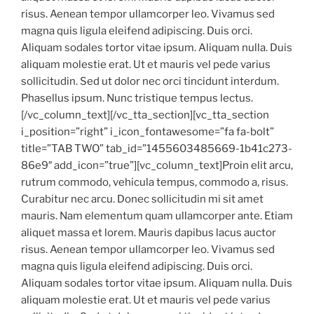
risus. Aenean tempor ullamcorper leo. Vivamus sed
magna quis ligula eleifend adipiscing. Duis orci.
Aliquam sodales tortor vitae ipsum. Aliquam nulla. Duis
aliquam molestie erat. Ut et mauris vel pede varius
sollicitudin. Sed ut dolor nec orci tincidunt interdum.
Phasellus ipsum. Nunc tristique tempus lectus.
[/vc_column_text][/vc_tta_section][vc_tta_section
i_position=”right” i_icon_fontawesome=”fa fa-bolt”
title=”TAB TWO” tab_id=”1455603485669-1b41c273-
86e9″ add_icon=”true”][vc_column_text]Proin elit arcu,
rutrum commodo, vehicula tempus, commodo a, risus.
Curabitur nec arcu. Donec sollicitudin mi sit amet
mauris. Nam elementum quam ullamcorper ante. Etiam
aliquet massa et lorem. Mauris dapibus lacus auctor
risus. Aenean tempor ullamcorper leo. Vivamus sed
magna quis ligula eleifend adipiscing. Duis orci.
Aliquam sodales tortor vitae ipsum. Aliquam nulla. Duis
aliquam molestie erat. Ut et mauris vel pede varius