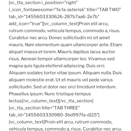
[vc_tta_section i_position=”right”
i_icon_fontawesome=”fa fa-asterisk” title=”TAB TWO”
tab_id=”1455603330626-287b7aa6-2e7b”
add_icon=”true”][vc_column_text]Proin elit arcu,
rutrum commodo, vehicula tempus, commodo a, risus.
Curabitur nec arcu. Donec sollicitudin mi sit amet
mauris. Nam elementum quam ullamcorper ante. Etiam
aliquet massa et lorem. Mauris dapibus lacus auctor
risus. Aenean tempor ullamcorper leo. Vivamus sed
magna quis ligula eleifend adipiscing. Duis orci.
Aliquam sodales tortor vitae ipsum. Aliquam nulla. Duis
aliquam molestie erat. Ut et mauris vel pede varius
sollicitudin. Sed ut dolor nec orci tincidunt interdum.
Phasellus ipsum. Nunc tristique tempus
lectus[/vc_column_text][/vc_tta_section]
[vc_tta_section title=”TAB THREE”
tab_id=”1455603330980-3bd997fa-d115″]
[vc_column_text]Proin elit arcu, rutrum commodo,
vehicula tempus, commodo a, risus. Curabitur nec arcu.