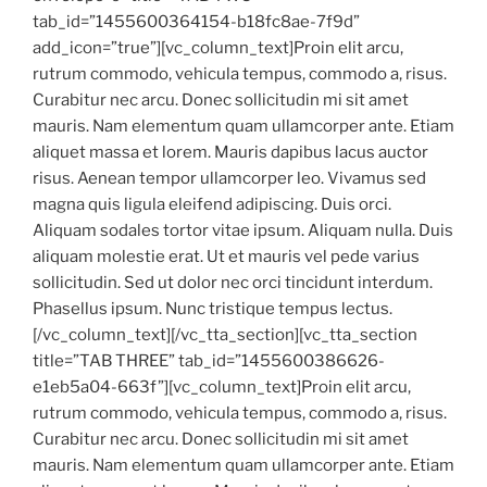
tab_id=”1455600364154-b18fc8ae-7f9d”
add_icon=”true”][vc_column_text]Proin elit arcu,
rutrum commodo, vehicula tempus, commodo a, risus.
Curabitur nec arcu. Donec sollicitudin mi sit amet
mauris. Nam elementum quam ullamcorper ante. Etiam
aliquet massa et lorem. Mauris dapibus lacus auctor
risus. Aenean tempor ullamcorper leo. Vivamus sed
magna quis ligula eleifend adipiscing. Duis orci.
Aliquam sodales tortor vitae ipsum. Aliquam nulla. Duis
aliquam molestie erat. Ut et mauris vel pede varius
sollicitudin. Sed ut dolor nec orci tincidunt interdum.
Phasellus ipsum. Nunc tristique tempus lectus.
[/vc_column_text][/vc_tta_section][vc_tta_section
title=”TAB THREE” tab_id=”1455600386626-
e1eb5a04-663f”][vc_column_text]Proin elit arcu,
rutrum commodo, vehicula tempus, commodo a, risus.
Curabitur nec arcu. Donec sollicitudin mi sit amet
mauris. Nam elementum quam ullamcorper ante. Etiam