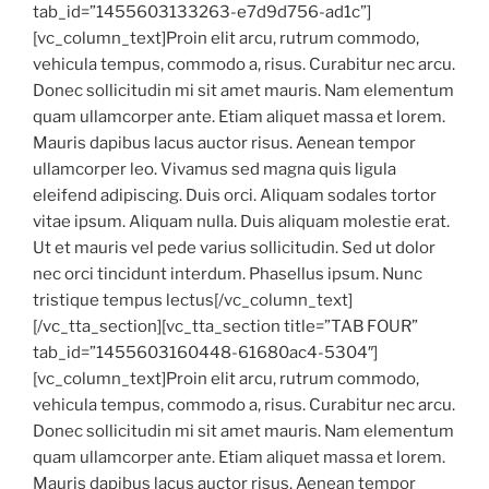
tab_id=”1455603133263-e7d9d756-ad1c”]
[vc_column_text]Proin elit arcu, rutrum commodo,
vehicula tempus, commodo a, risus. Curabitur nec arcu.
Donec sollicitudin mi sit amet mauris. Nam elementum
quam ullamcorper ante. Etiam aliquet massa et lorem.
Mauris dapibus lacus auctor risus. Aenean tempor
ullamcorper leo. Vivamus sed magna quis ligula
eleifend adipiscing. Duis orci. Aliquam sodales tortor
vitae ipsum. Aliquam nulla. Duis aliquam molestie erat.
Ut et mauris vel pede varius sollicitudin. Sed ut dolor
nec orci tincidunt interdum. Phasellus ipsum. Nunc
tristique tempus lectus[/vc_column_text]
[/vc_tta_section][vc_tta_section title=”TAB FOUR”
tab_id=”1455603160448-61680ac4-5304″]
[vc_column_text]Proin elit arcu, rutrum commodo,
vehicula tempus, commodo a, risus. Curabitur nec arcu.
Donec sollicitudin mi sit amet mauris. Nam elementum
quam ullamcorper ante. Etiam aliquet massa et lorem.
Mauris dapibus lacus auctor risus. Aenean tempor