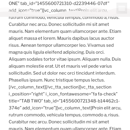
ONE” tab_id=”1455600721310-d2239446-07df”
add_icon=”true”][vc_column_text]Proin elit arcu,
rutrum commodo, vehicula tempus, commodo a, risus.
Curabitur nec arcu. Donec sollicitudin mi sit amet
mauris. Nam elementum quam ullamcorper ante. Etiam
aliquet massa et lorem. Mauris dapibus lacus auctor
risus. Aenean tempor ullamcorper leo. Vivamus sed
magna quis ligula eleifend adipiscing. Duis orci.
Aliquam sodales tortor vitae ipsum. Aliquam nulla. Duis
aliquam molestie erat. Ut et mauris vel pede varius
sollicitudin. Sed ut dolor nec orci tincidunt interdum.
Phasellus ipsum. Nunc tristique tempus lectus.
[/vc_column_text][/vc_tta_section][vc_tta_section
i_position=”right” i_icon_fontawesome=”fa fa-check”
title=”TAB TWO” tab_id=”1455600721348-b14462c1-
374e” add_icon=”true”][vc_column_text]Proin elit arcu,
rutrum commodo, vehicula tempus, commodo a, risus.
Curabitur nec arcu. Donec sollicitudin mi sit amet
mauris. Nam elementum quam ullamcorper ante. Etiam