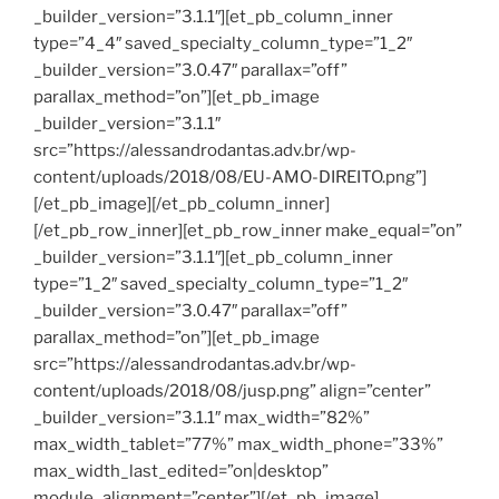
_builder_version=”3.1.1″][et_pb_column_inner
type=”4_4″ saved_specialty_column_type=”1_2″
_builder_version=”3.0.47″ parallax=”off”
parallax_method=”on”][et_pb_image
_builder_version=”3.1.1″
src=”https://alessandrodantas.adv.br/wp-
content/uploads/2018/08/EU-AMO-DIREITO.png”]
[/et_pb_image][/et_pb_column_inner]
[/et_pb_row_inner][et_pb_row_inner make_equal=”on”
_builder_version=”3.1.1″][et_pb_column_inner
type=”1_2″ saved_specialty_column_type=”1_2″
_builder_version=”3.0.47″ parallax=”off”
parallax_method=”on”][et_pb_image
src=”https://alessandrodantas.adv.br/wp-
content/uploads/2018/08/jusp.png” align=”center”
_builder_version=”3.1.1″ max_width=”82%”
max_width_tablet=”77%” max_width_phone=”33%”
max_width_last_edited=”on|desktop”
module_alignment=”center”][/et_pb_image]