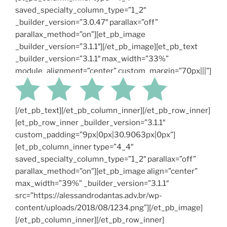
saved_specialty_column_type=”1_2″
_builder_version=”3.0.47″ parallax=”off”
parallax_method=”on”][et_pb_image
_builder_version=”3.1.1″][/et_pb_image][et_pb_text
_builder_version=”3.1.1″ max_width=”33%”
module_alignment=”center” custom_margin=”70px|||”]
[/et_pb_text][/et_pb_column_inner][/et_pb_row_inner]
[et_pb_row_inner _builder_version=”3.1.1″
custom_padding=”9px|0px|30.9063px|0px”]
[et_pb_column_inner type=”4_4″
saved_specialty_column_type=”1_2″ parallax=”off”
parallax_method=”on”][et_pb_image align=”center”
max_width=”39%” _builder_version=”3.1.1″
src=”https://alessandrodantas.adv.br/wp-
content/uploads/2018/08/1234.png”][/et_pb_image]
[/et_pb_column_inner][/et_pb_row_inner]