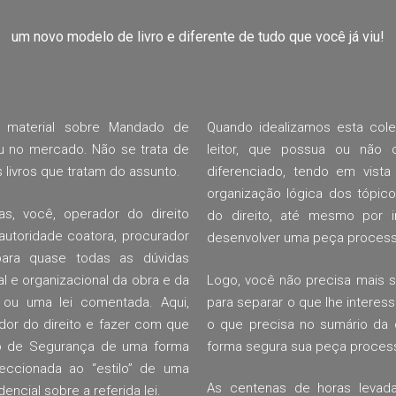
um novo modelo de livro e diferente de tudo que você já viu!
m material sobre Mandado de
Quando idealizamos esta cole
iu no mercado. Não se trata de
leitor, que possua ou não 
livros que tratam do assunto.
diferenciado, tendo em vista
organização lógica dos tópicos
s, você, operador do direito
do direito, até mesmo por in
autoridade coatora, procurador
desenvolver uma peça process
para quase todas as dúvidas
al e organizacional da obra e da
Logo, você não precisa mais se
ou uma lei comentada. Aqui,
para separar o que lhe interes
dor do direito e fazer com que
o que precisa no sumário da 
do de Segurança de uma forma
forma segura sua peça process
feccionada ao “estilo” de uma
As centenas de horas levada
encial sobre a referida lei.