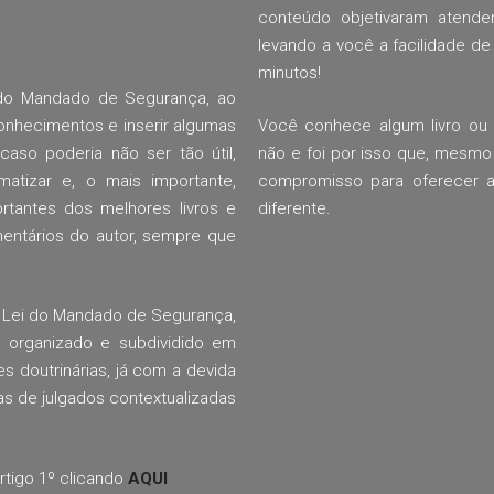
conteúdo objetivaram atende
levando a você a facilidade de
minutos!
 do Mandado de Segurança, ao
nhecimentos e inserir algumas
Você conhece algum livro ou 
aso poderia não ser tão útil,
não e foi por isso que, mesm
ematizar e, o mais importante,
compromisso para oferecer a 
rtantes dos melhores livros e
diferente.
entários do autor, sempre que
da Lei do Mandado de Segurança,
 organizado e subdividido em
s doutrinárias, já com a devida
as de julgados contextualizadas
rtigo 1º clicando
AQUI