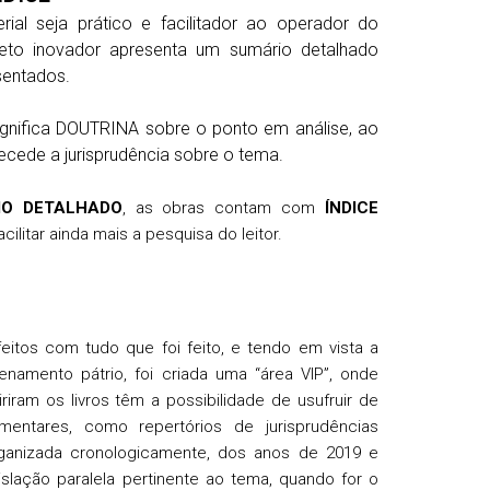
ial seja prático e facilitador ao operador do
ojeto inovador apresenta um sumário detalhado
sentados.
gnifica DOUTRINA sobre o ponto em análise, ao
ecede a jurisprudência sobre o tema.
IO DETALHADO
, as obras contam com
ÍNDICE
cilitar ainda mais a pesquisa do leitor.
sfeitos com tudo que foi feito, e tendo em vista a
namento pátrio, foi criada uma “área VIP”, onde
riram os livros têm a possibilidade de usufruir de
mentares, como repertórios de jurisprudências
ganizada cronologicamente, dos anos de 2019 e
islação paralela pertinente ao tema, quando for o