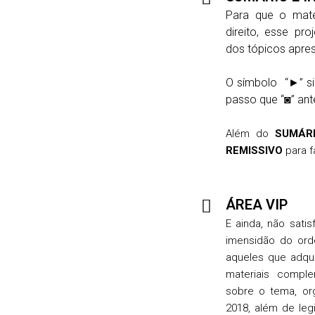
Para que o mater
direito, esse pr
dos tópicos apre
O símbolo “►” si
passo que “◙” ant
Além do
SUMÁR
REMISSIVO
para fa
ÁREA VIP
E ainda, não sati
imensidão do orde
aqueles que adqui
materiais comple
sobre o tema, or
2018, além de leg