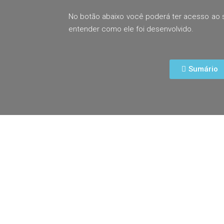
No botão abaixo você poderá ter acesso ao s
entender como ele foi desenvolvido.
Sumário