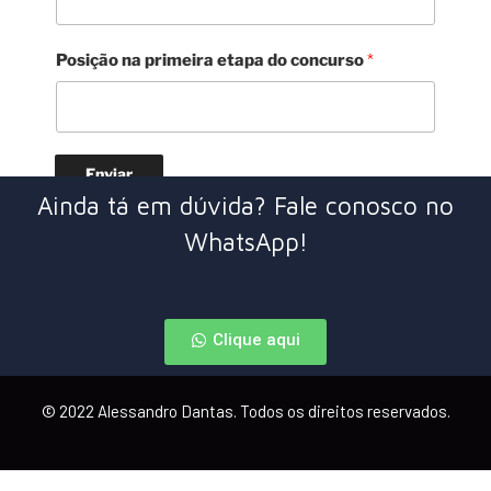
m
e
Posição na primeira etapa do concurso
*
i
r
a
Enviar
Ainda tá em dúvida? Fale conosco no
WhatsApp!
Clique aqui
© 2022 Alessandro Dantas. Todos os direitos reservados.