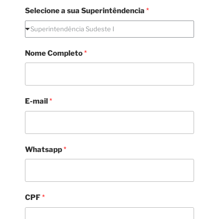
Selecione a sua Superintêndencia
*
Superintendência Sudeste I
S
N
Nome Completo
*
e
o
l
m
e
e
c
G
E-mail
*
i
e
o
r
n
e
e
n
Whatsapp
*
a
c
s
i
u
a
a
p
CPF
*
r
i